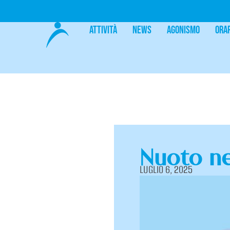
Attività
News
Agonismo
Ora
Nuoto n
LUGLIO 6, 2025