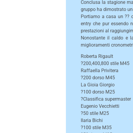
Conclusa la stagione mas
gruppo ha dimostrato un f
Portiamo a casa un ?? di
entry che pur essendo n
prestazioni al raggiungi
Nonostante il caldo e l
miglioramenti cronometri
Roberta Rigault
?200,400,800 stile M45
Raffaella Privitera
?200 dorso M45
La Gioia Giorgio
?100 dorso M25
?Classifica supermaster
Eugenio Vecchietti
?50 stile M25
Ilaria Bichi
?100 stile M35