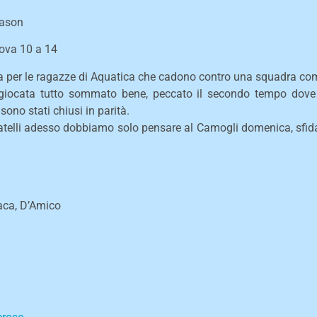
eason
nova 10 a 14
a per le ragazze di Aquatica che cadono contro una squadra com
a giocata tutto sommato bene, peccato il secondo tempo dov
i sono stati chiusi in parità.
catelli adesso dobbiamo solo pensare al Camogli domenica, sfi
jaca, D’Amico