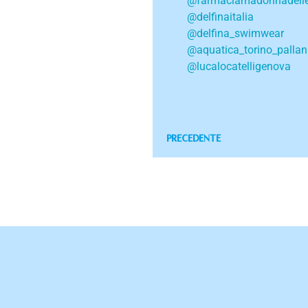
@farmaciamadonnadelle
@delfinaitalia
@delfina_swimwear
@aquatica_torino_palla
@lucalocatelligenova
PRECEDENTE