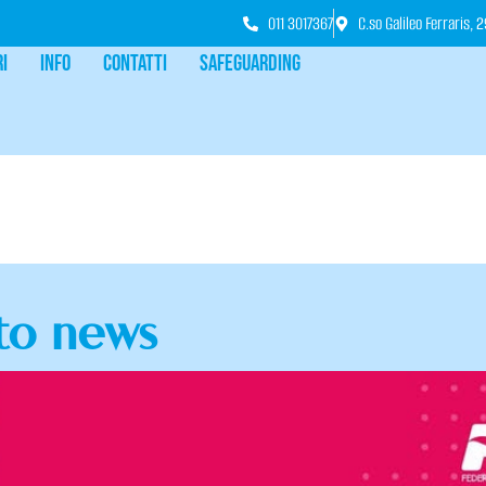
011 3017367
C.so Galileo Ferraris, 
ri
Info
Contatti
Safeguarding
to news