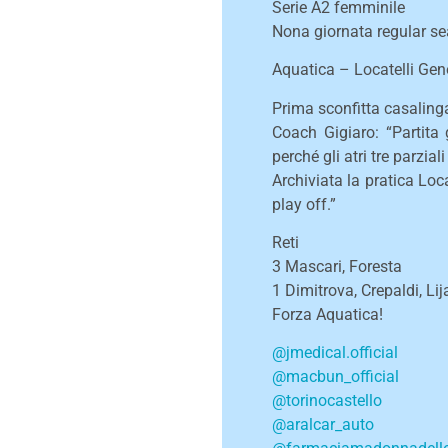
Serie A2 femminile
Nona giornata regular s
Aquatica – Locatelli Ge
Prima sconfitta casaling
Coach Gigiaro: “Partit
perché gli atri tre parzial
Archiviata la pratica Lo
play off.”
Reti
3 Mascari, Foresta
1 Dimitrova, Crepaldi, Li
Forza Aquatica!
@jmedical.official
@macbun_official
@torinocastello
@aralcar_auto