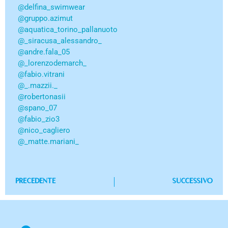
@delfina_swimwear
@gruppo.azimut
@aquatica_torino_pallanuoto
@_siracusa_alessandro_
@andre.fala_05
@_lorenzodemarch_
@fabio.vitrani
@_.mazzii._
@robertonasii
@spano_07
@fabio_zio3
@nico_cagliero
@_matte.mariani_
PRECEDENTE
SUCCESSIVO