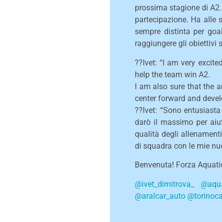
prossima stagione di A2.
partecipazione. Ha alle 
sempre distinta per goal
raggiungere gli obiettivi 
??Ivet: “I am very excite
help the team win A2.
I am also sure that the a
center forward and dev
??Ivet: “Sono entusiasta
darò il massimo per aiu
qualità degli allenament
di squadra con le mie n
Benvenuta! Forza Aquati
@ivet_dimitrova_
@aqua
@aralcar_auto
@torinoca