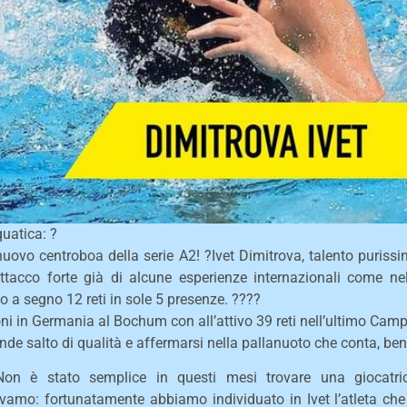
uatica: ?
l nuovo centroboa della serie A2! ?Ivet Dimitrova, talento puris
’attacco forte già di alcune esperienze internazionali come ne
a segno 12 reti in sole 5 presenze. ????
ni in Germania al Bochum con all’attivo 39 reti nell’ultimo Cam
rande salto di qualità e affermarsi nella pallanuoto che conta, be
on è stato semplice in questi mesi trovare una giocatric
avamo: fortunatamente abbiamo individuato in Ivet l’atleta che