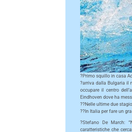
?Primo squillo in casa Aq
?arriva dalla Bulgaria i
occupare il centro dell
Eindhoven dove ha messo 
??Nelle ultime due stagio
??In Italia per fare un g
?Stefano De March: “N
caratteristiche che cerc