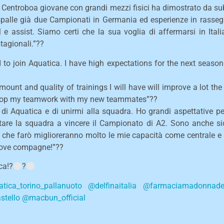
 Centroboa giovane con grandi mezzi fisici ha dimostrato da s
spalle già due Campionati in Germania ed esperienze in rasseg
 e assist. Siamo certi che la sua voglia di affermarsi in Ita
stagionali.”??
d to join Aquatica. I have high expectations for the next seaso
mount and quality of trainings I will have will improve a lot the 
elop my teamwork with my new teammates”??
 di Aquatica e di unirmi alla squadra. Ho grandi aspettative p
tare la squadra a vincere il Campionato di A2. Sono anche sic
i che farò miglioreranno molto le mie capacità come centrale e p
uove compagne!”??
ca!?
?
tica_torino_pallanuoto
@delfinaitalia
@farmaciamadonnadel
stello
@macbun_official