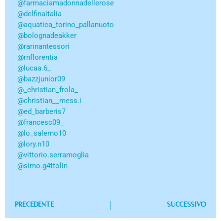
@farmaciamadonnadellerose
@delfinaitalia
@aquatica_torino_pallanuoto
@bolognadeakker
@rarinantessori
@rnflorentia
@lucaa.6_
@bazzjunior09
@_christian_frola_
@christian__mess.i
@ed_barberis7
@francesc09_
@lo_salerno10
@lory.n10
@vittorio.serramoglia
@simo.g4ttolin
PRECEDENTE
SUCCESSIVO