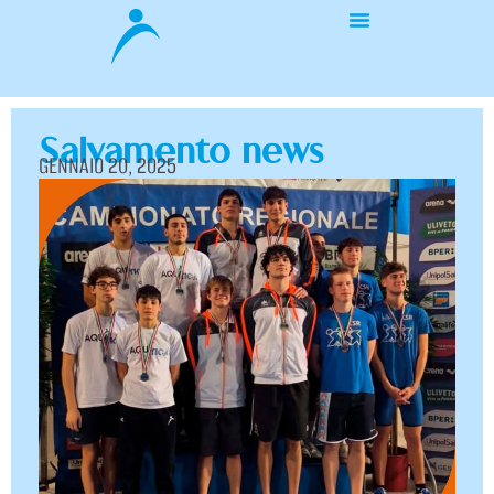
Salvamento news
GENNAIO 20, 2025