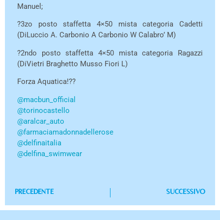
Manuel;
?3zo posto staffetta 4×50 mista categoria Cadetti
(DiLuccio A. Carbonio A Carbonio W Calabro’ M)
?2ndo posto staffetta 4×50 mista categoria Ragazzi
(DiVietri Braghetto Musso Fiori L)
Forza Aquatica!??
@macbun_official
@torinocastello
@aralcar_auto
@farmaciamadonnadellerose
@delfinaitalia
@delfina_swimwear
PRECEDENTE
SUCCESSIVO